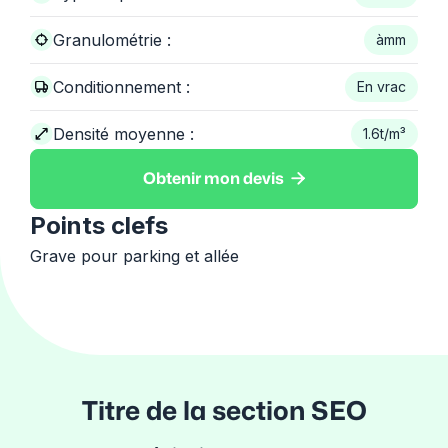
Granulométrie :
à
mm
Conditionnement :
En vrac
Densité moyenne :
1.6
t/m³

Obtenir mon devis
Points clefs
Grave pour parking et allée
Titre de la section SEO