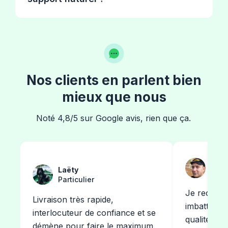
Nos clients en parlent bien
mieux que nous
Noté 4,8/5 sur Google avis, rien que ça.
Olivi
Laëty
Pays
Particulier
Je recomm
Livraison très rapide,
Li
imbattable 
interlocuteur de confiance et se
0/
qualité/prix
démène pour faire le maximum.
b