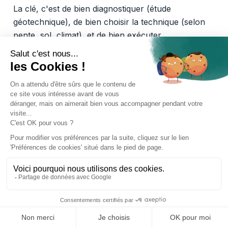
La clé, c'est de bien diagnostiquer (étude
géotechnique), de bien choisir la technique (selon
pente, sol, climat), et de bien exécuter
(compaction vérifiée, drainage complet, couche de
transition solide). Les cinq techniques présentées
ici couvrent tous les cas terrain. Du compactage
simple au cloutage complexe, une solution existe
pour chaque projet.
Koncrete
peut vous accompagner sur le sourcing
des matériaux (granulats, géotextiles,
enrochements) avec une plateforme transparente
et des délais fiables. N'hésitez pas à consulter nos
équipes pour affiner votre choix et valider vos
dimensionnements.
Vous voulez des granulats on
vous livre en 24/48h.
Koncrete, c'est des devis en moins de 5