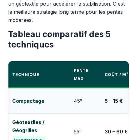
un géotextile pour accélérer la stabilisation. C'est
la meilleure stratégie long terme pour les pentes
modérées.
Tableau comparatif des 5
techniques
PENTE
TECHNIQUE
COÛT / M²
MAX
Compactage
45°
5 – 15 €
3
Géotextiles /
Géogrilles
55°
30 – 60 €
5