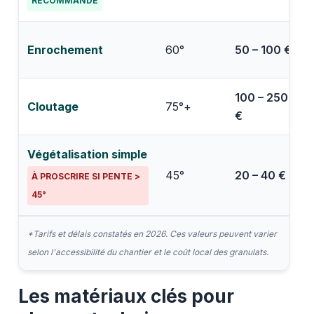
RECOMMANDÉ
Enrochement
60°
50 – 100 €
7
100 – 250
Cloutage
75°+
1
€
Végétalisation simple
6
45°
20 – 40 €
À PROSCRIRE SI PENTE >
45°
*Tarifs et délais constatés en 2026. Ces valeurs peuvent varier
selon l'accessibilité du chantier et le coût local des granulats.
Les matériaux clés pour