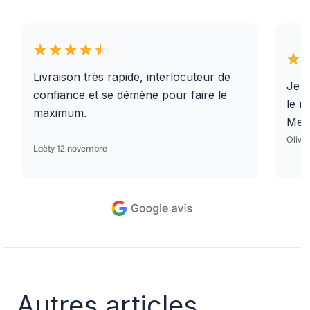
Livraison très rapide, interlocuteur de
Je r
confiance et se démène pour faire le
le r
maximum.
Merc
Olivi
Laëty 12 novembre
Autres articles