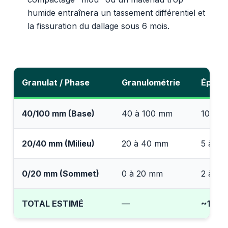
humide entraînera un tassement différentiel et
la fissuration du dallage sous 6 mois.
Granulat / Phase
Granulométrie
Épaiss
40/100 mm (Base)
40 à 100 mm
10 cm
20/40 mm (Milieu)
20 à 40 mm
5 à 8 
0/20 mm (Sommet)
0 à 20 mm
2 à 5 
TOTAL ESTIMÉ
—
~17-2