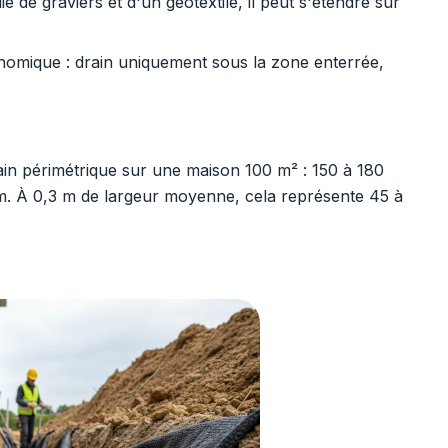
 de graviers et d'un géotextile, il peut s'étendre sur
omique : drain uniquement sous la zone enterrée,
ain périmétrique sur une maison 100 m² : 150 à 180
 m. À 0,3 m de largeur moyenne, cela représente 45 à