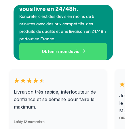
Vous voulez des granulats on
vous livre en 24/48h.
Koncrete, c'est des devis en moins de 5
minutes avec des prix compétitifs, des
produits de qualité et une livraison en 24/48h
partout en France.
Obtenir mon devis

Livraison très rapide, interlocuteur de
Je r
confiance et se démène pour faire le
le r
maximum.
Merc
Olivi
Laëty 12 novembre