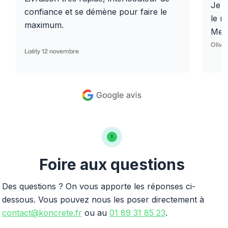
Je r
confiance et se démène pour faire le
le r
maximum.
Merc
Olivi
Laëty 12 novembre
Foire aux questions
Des questions ? On vous apporte les réponses ci-
dessous. Vous pouvez nous les poser directement à
contact@koncrete.fr
ou au
01 89 31 85 23
.