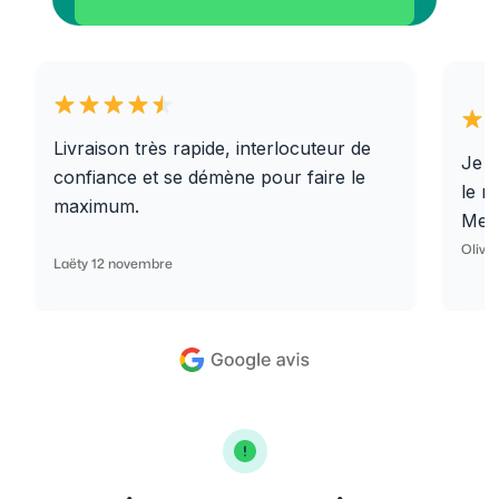
Livraison très rapide, interlocuteur de
Je r
confiance et se démène pour faire le
le r
maximum.
Merc
Olivi
Laëty 12 novembre