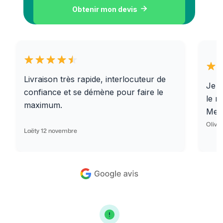
Obtenir mon devis

Livraison très rapide, interlocuteur de
Je r
confiance et se démène pour faire le
le r
maximum.
Merc
Olivi
Laëty 12 novembre