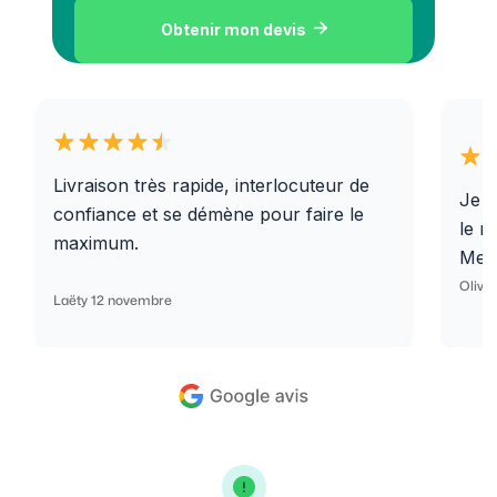
Obtenir mon devis

Livraison très rapide, interlocuteur de
Je r
confiance et se démène pour faire le
le r
maximum.
Merc
Olivi
Laëty 12 novembre