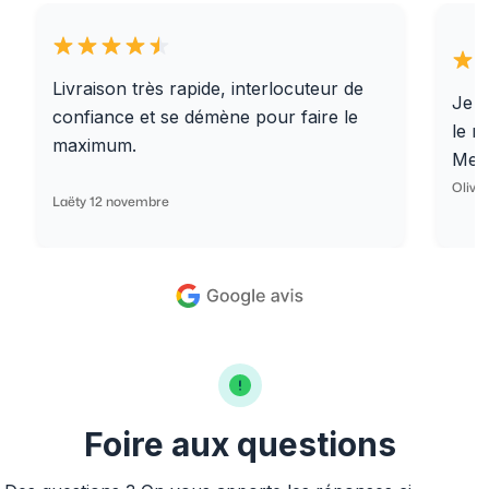
Livraison très rapide, interlocuteur de
Je r
confiance et se démène pour faire le
le r
maximum.
Merc
Olivi
Laëty 12 novembre
Foire aux questions