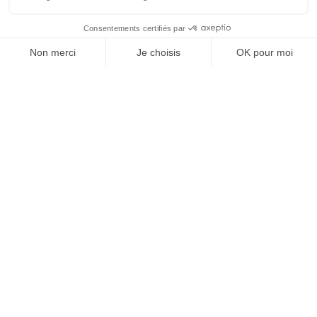
Vos granulats, où et
quand vous voulez
Devenir partenaire