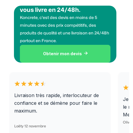
Vous voulez des granulats on
vous livre en 24/48h.
Koncrete, c'est des devis en moins de 5
minutes avec des prix compétitifs, des
produits de qualité et une livraison en 24/48h
partout en France.
Obtenir mon devis

Livraison très rapide, interlocuteur de
Je r
confiance et se démène pour faire le
le r
maximum.
Merc
Olivi
Laëty 12 novembre