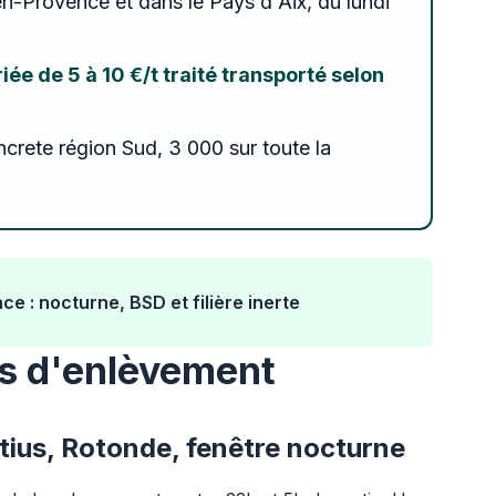
en-Provence et dans le Pays d'Aix, du lundi
triée de 5 à 10 €/t traité transporté selon
crete région Sud, 3 000 sur toute la
e : nocturne, BSD et filière inerte
ues d'enlèvement
tius, Rotonde, fenêtre nocturne