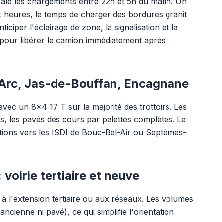
 cale les chargements entre 22h et 5h du matin. Un
 heures, le temps de charger des bordures granit
iciper l'éclairage de zone, la signalisation et la
e pour libérer le camion immédiatement après
'Arc, Jas-de-Bouffan, Encagnane
vec un 8x4 17 T sur la majorité des trottoirs. Les
es, les pavés des cours par palettes complètes. Le
ations vers les ISDI de Bouc-Bel-Air ou Septèmes-
 voirie tertiaire et neuve
és à l'extension tertiaire ou aux réseaux. Les volumes
cienne ni pavé), ce qui simplifie l'orientation