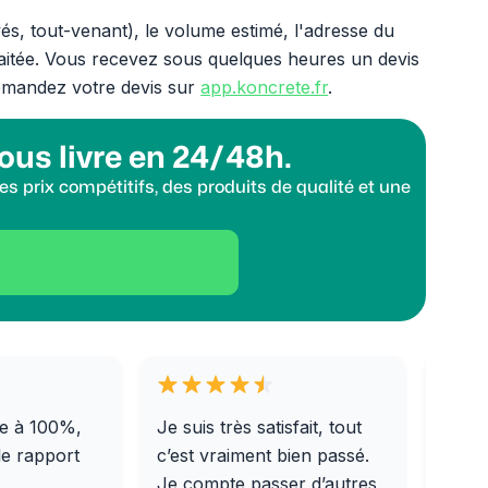
, tout-venant), le volume estimé, l'adresse du
souhaitée. Vous recevez sous quelques heures un devis
emandez votre devis sur
app.koncrete.fr
.
ous livre en 24/48h.
s prix compétitifs, des produits de qualité et une
e à 100%,
Je suis très satisfait, tout
Livra
le rapport
c’est vraiment bien passé.
0/31,
Je compte passer d’autres
dalle