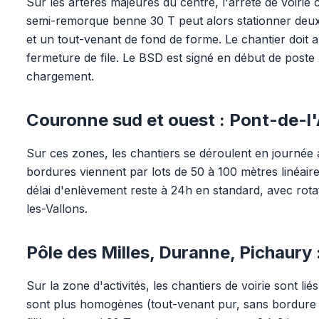
Sur les artères majeures du centre, l'arrêté de voirie
semi-remorque benne 30 T peut alors stationner deux
et un tout-venant de fond de forme. Le chantier doit ant
fermeture de file. Le BSD est signé en début de post
chargement.
Couronne sud et ouest : Pont-de-l
Sur ces zones, les chantiers se déroulent en journée a
bordures viennent par lots de 50 à 100 mètres linéair
délai d'enlèvement reste à 24h en standard, avec rot
les-Vallons.
Pôle des Milles, Duranne, Pichaury :
Sur la zone d'activités, les chantiers de voirie sont li
sont plus homogènes (tout-venant pur, sans bordure an