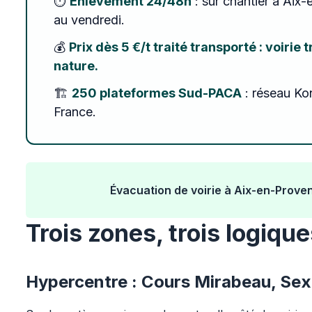
⏱️
Enlèvement 24/48h
: sur chantier à Aix-
au vendredi.
💰
Prix dès 5 €/t traité transporté : voirie 
nature.
🏗️
250 plateformes Sud-PACA
: réseau Kon
France.
Évacuation de voirie à Aix-en-Provenc
Trois zones, trois logiq
Hypercentre : Cours Mirabeau, Sex