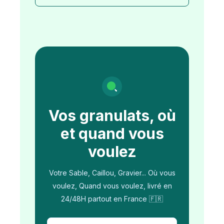
Vos granulats, où
et quand vous
voulez
Votre Sable, Caillou, Gravier... Où vous
voulez, Quand vous voulez, livré en
24/48H partout en France 🇫🇷