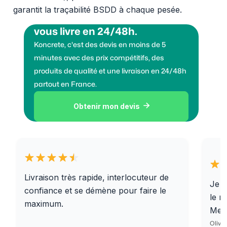
garantit la traçabilité BSDD à chaque pesée.
Vous voulez des granulats on
vous livre en 24/48h.
Koncrete, c'est des devis en moins de 5
minutes avec des prix compétitifs, des
produits de qualité et une livraison en 24/48h
partout en France.
Obtenir mon devis

Livraison très rapide, interlocuteur de
Je r
confiance et se démène pour faire le
le r
maximum.
Merc
Olivi