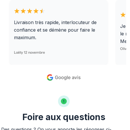
Livraison très rapide, interlocuteur de
Je r
confiance et se démène pour faire le
le r
maximum.
Merc
Olivi
Laëty 12 novembre
Foire aux questions
Des questions ? On vous apporte les réponses ci-