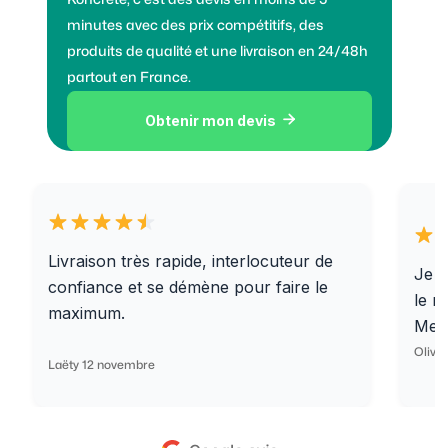
minutes avec des prix compétitifs, des
produits de qualité et une livraison en 24/48h
partout en France.
Obtenir mon devis

Livraison très rapide, interlocuteur de
Je r
confiance et se démène pour faire le
le r
maximum.
Merc
Olivi
Laëty 12 novembre