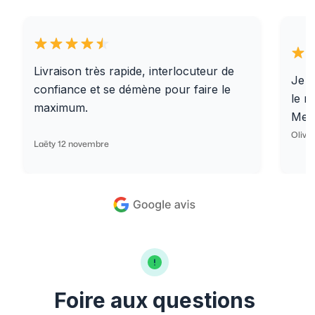
Livraison très rapide, interlocuteur de
Je r
confiance et se démène pour faire le
le r
maximum.
Merc
Olivi
Laëty 12 novembre
Foire aux questions