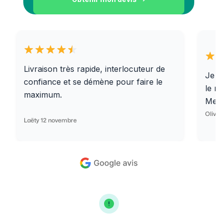
Livraison très rapide, interlocuteur de
Je r
confiance et se démène pour faire le
le r
maximum.
Merc
Olivi
Laëty 12 novembre