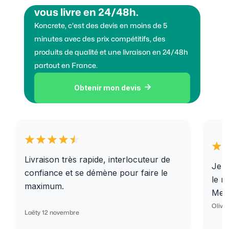
vous livre en 24/48h.
Koncrete, c'est des devis en moins de 5
minutes avec des prix compétitifs, des
produits de qualité et une livraison en 24/48h
partout en France.
Obtenir mon devis

Livraison très rapide, interlocuteur de
Je r
confiance et se démène pour faire le
le r
maximum.
Merc
Olivi
Laëty 12 novembre