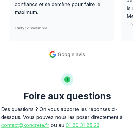
Je r
confiance et se démène pour faire le
le r
maximum.
Merc
Olivi
Laëty 12 novembre
Foire aux questions
Des questions ? On vous apporte les réponses ci-
dessous. Vous pouvez nous les poser directement à
contact@koncrete.fr
ou au
01 89 31 85 23
.