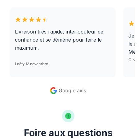
Livraison très rapide, interlocuteur de
Je r
confiance et se démène pour faire le
le r
maximum.
Merc
Olivi
Laëty 12 novembre
Foire aux questions