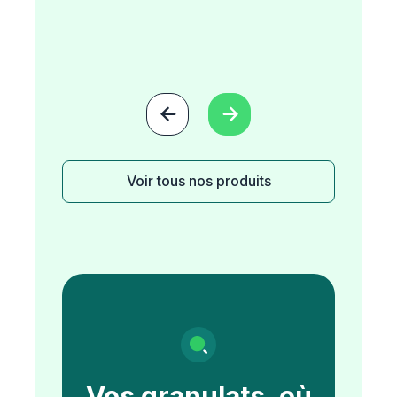


Voir tous nos produits
Vos granulats, où