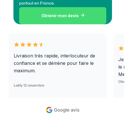
partout en France.
Obtenir mon devis

Livraison très rapide, interlocuteur de
Je r
confiance et se démène pour faire le
le r
maximum.
Merc
Olivi
Laëty 12 novembre