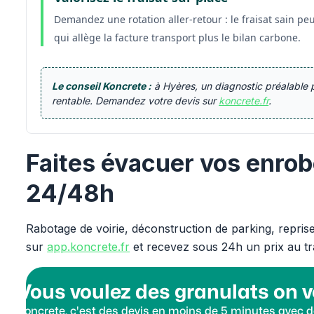
Demandez une rotation aller-retour : le fraisat sain peu
qui allège la facture transport plus le bilan carbone.
Le conseil Koncrete :
à Hyères, un diagnostic préalable p
rentable. Demandez votre devis sur
koncrete.fr
.
Faites évacuer vos enro
24/48h
Rabotage de voirie, déconstruction de parking, repris
sur
app.koncrete.fr
et recevez sous 24h un prix au tr
Vous voulez des granulats on v
Koncrete, c'est des devis en moins de 5 minutes avec de