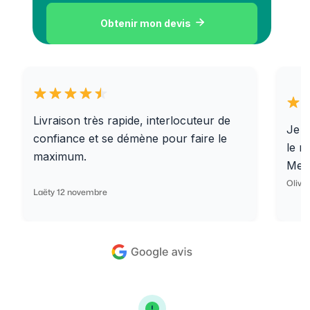
Obtenir mon devis

Livraison très rapide, interlocuteur de
Je r
confiance et se démène pour faire le
le r
maximum.
Merc
Olivi
Laëty 12 novembre