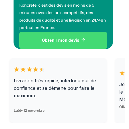
Koncrete, c'est des devis en moins de 5
minutes avec des prix compétitifs, des
produits de qualité et une livraison en 24/48h
partout en France.
Obtenir mon devis

Livraison très rapide, interlocuteur de
Je r
confiance et se démène pour faire le
le r
maximum.
Merc
Olivi
Laëty 12 novembre