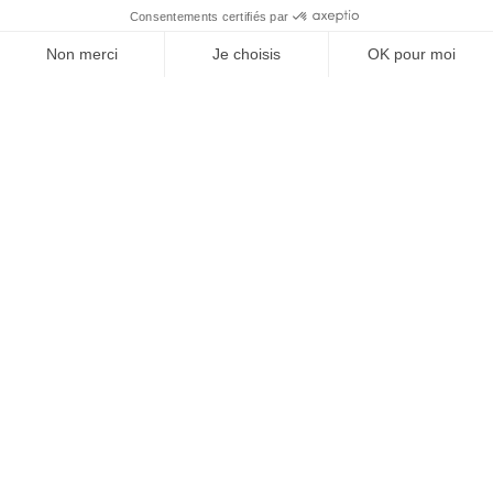
Vos granulats, où et
quand vous voulez
Devenir partenaire