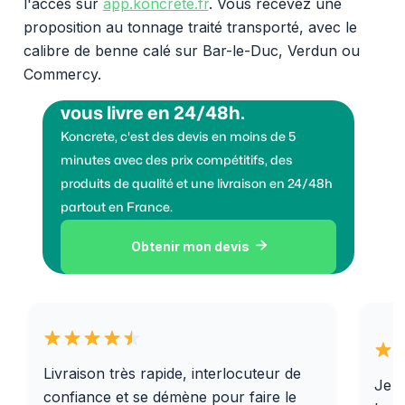
l'accès sur
app.koncrete.fr
. Vous recevez une
proposition au tonnage traité transporté, avec le
calibre de benne calé sur Bar-le-Duc, Verdun ou
Commercy.
Vous voulez des granulats on
vous livre en 24/48h.
Koncrete, c'est des devis en moins de 5
minutes avec des prix compétitifs, des
produits de qualité et une livraison en 24/48h
partout en France.
Obtenir mon devis

Livraison très rapide, interlocuteur de
Je r
confiance et se démène pour faire le