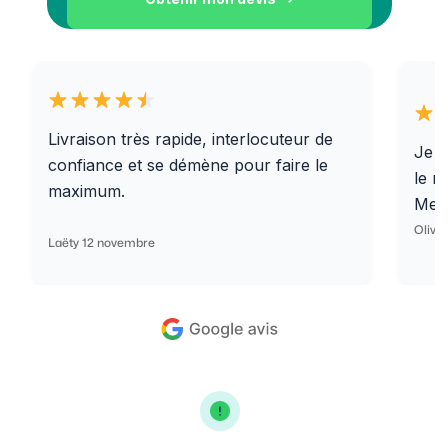
Livraison très rapide, interlocuteur de
Je r
confiance et se démène pour faire le
le r
maximum.
Merc
Olivi
Laëty 12 novembre