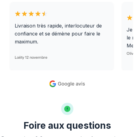
Livraison très rapide, interlocuteur de
Je r
confiance et se démène pour faire le
le r
maximum.
Merc
Olivi
Laëty 12 novembre
Foire aux questions