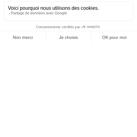
Vos granulats, où et
quand vous voulez