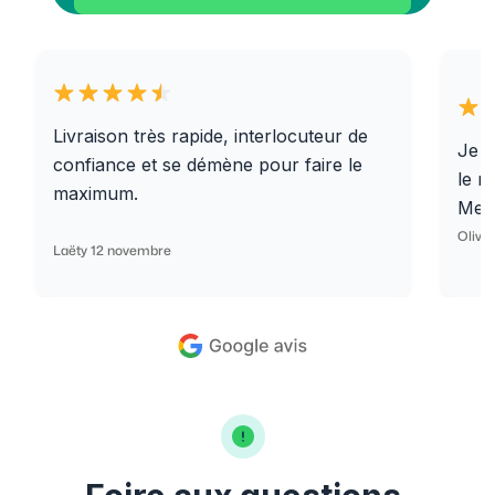
Livraison très rapide, interlocuteur de
Je r
confiance et se démène pour faire le
le r
maximum.
Merc
Olivi
Laëty 12 novembre