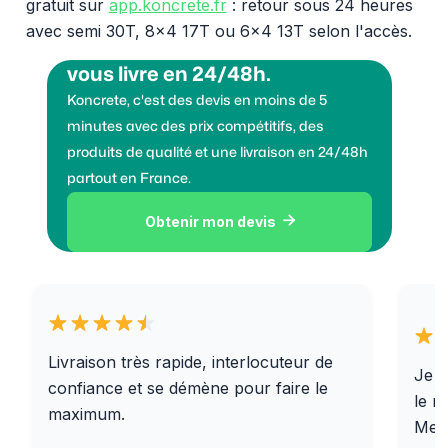
gratuit sur
app.koncrete.fr
: retour sous 24 heures
avec semi 30T, 8x4 17T ou 6x4 13T selon l'accès.
Vous voulez des granulats on
vous livre en 24/48h.
Koncrete, c'est des devis en moins de 5
minutes avec des prix compétitifs, des
produits de qualité et une livraison en 24/48h
partout en France.
Obtenir mon devis

Livraison très rapide, interlocuteur de
Je r
confiance et se démène pour faire le
le r
maximum.
Merc