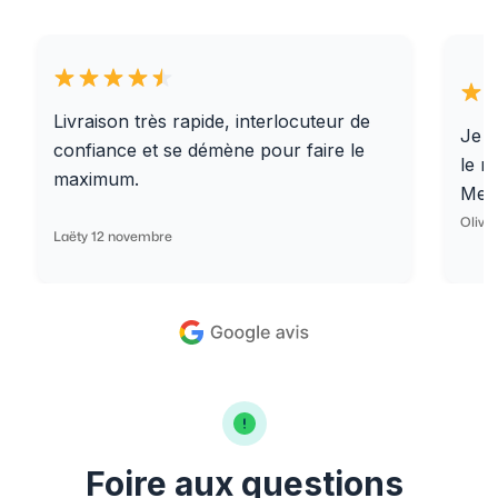
Livraison très rapide, interlocuteur de
Je r
confiance et se démène pour faire le
le r
maximum.
Merc
Olivi
Laëty 12 novembre
Foire aux questions