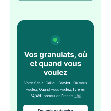
Vos granulats, où
et quand vous
voulez
Votre Sable, Caillou, Gravier... Où vous
voulez, Quand vous voulez, livré en
24/48H partout en France 🇫🇷
Devenir partenaire