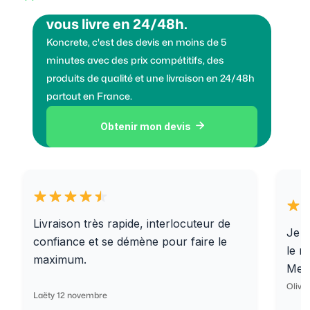
Vous voulez des granulats on
vous livre en 24/48h.
Koncrete, c'est des devis en moins de 5
minutes avec des prix compétitifs, des
produits de qualité et une livraison en 24/48h
partout en France.
Obtenir mon devis

Livraison très rapide, interlocuteur de
Je r
confiance et se démène pour faire le
le r
maximum.
Merc
Olivi
Laëty 12 novembre