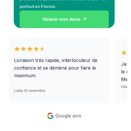
partout en France.
Obtenir mon devis

Livraison très rapide, interlocuteur de
Je r
confiance et se démène pour faire le
le r
maximum.
Merc
Olivi
Laëty 12 novembre