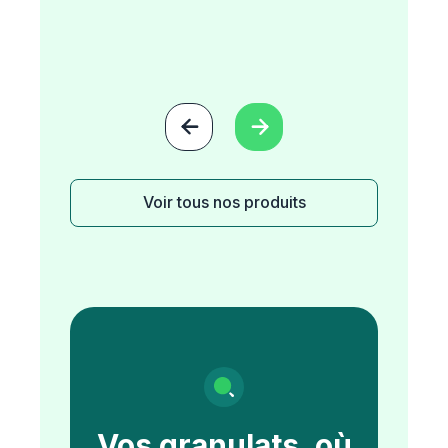


Voir tous nos produits
Vos granulats, où