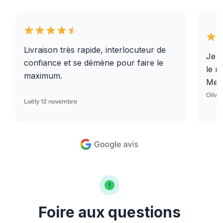
Livraison très rapide, interlocuteur de
Je r
confiance et se démène pour faire le
le r
maximum.
Merc
Olivi
Laëty 12 novembre
Foire aux questions