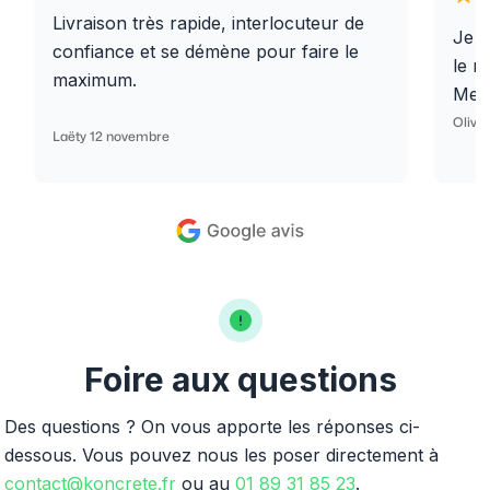
Livraison très rapide, interlocuteur de
Je r
confiance et se démène pour faire le
le r
maximum.
Merc
Olivi
Laëty 12 novembre
Foire aux questions
Des questions ? On vous apporte les réponses ci-
dessous. Vous pouvez nous les poser directement à
contact@koncrete.fr
ou au
01 89 31 85 23
.