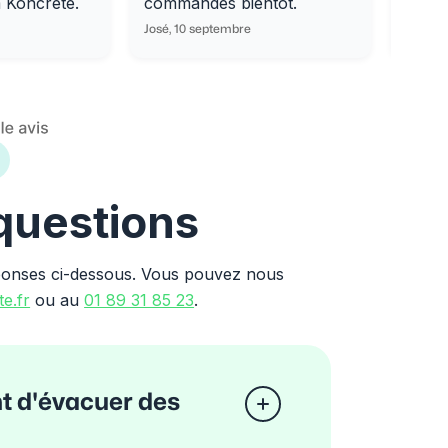
m Koncrete.
commandes bientôt.
parfa
José, 10 septembre
Ondine
 questions
ponses ci-dessous. Vous pouvez nous
e.fr
ou au
01 89 31 85 23
.
nt d'évacuer des