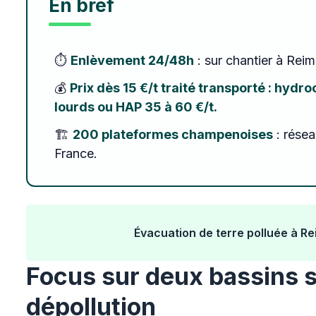
En bref
⏱️
Enlèvement 24/48h
: sur chantier à Reim
💰
Prix dès 15 €/t traité transporté : hyd
lourds ou HAP 35 à 60 €/t.
🏗️
200 plateformes champenoises
: résea
France.
Évacuation de terre polluée à Rei
Focus sur deux bassins 
dépollution