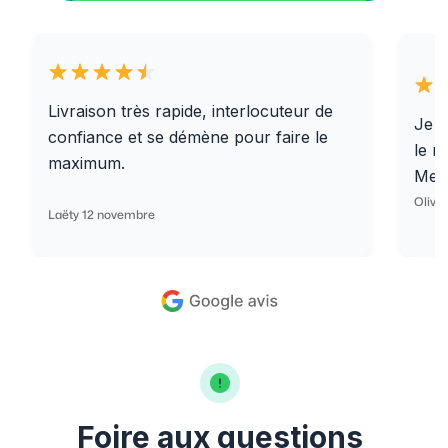
Livraison très rapide, interlocuteur de
Je r
confiance et se démène pour faire le
le r
maximum.
Merc
Olivi
Laëty 12 novembre
Foire aux questions