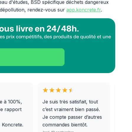
reau d'études, BSD spécifique déchets dangereux
 dépollution, rendez-vous sur
app.koncrete.fr
.
ous livre en 24/48h.
s prix compétitifs, des produits de qualité et une
e à 100%,
Je suis très satisfait, tout
Livra
le rapport
c’est vraiment bien passé.
0/31,
Je compte passer d’autres
dalle
m Koncrete.
commandes bientôt.
parfa