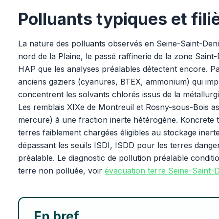
Polluants typiques et fil
La nature des polluants observés en Seine-Saint-Den
nord de la Plaine, le passé raffinerie de la zone Saint
HAP que les analyses préalables détectent encore. Pan
anciens gaziers (cyanures, BTEX, ammonium) qui impo
concentrent les solvants chlorés issus de la métallurg
Les remblais XIXe de Montreuil et Rosny-sous-Bois a
mercure) à une fraction inerte hétérogène. Koncrete trav
terres faiblement chargées éligibles au stockage ine
dépassant les seuils ISDI, ISDD pour les terres dange
préalable. Le diagnostic de pollution préalable condit
terre non polluée, voir
évacuation terre Seine-Saint-
En bref