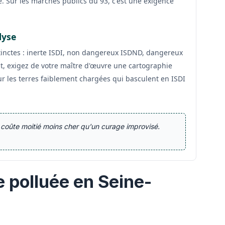
e. Sur les marchés publics du 93, c'est une exigence
lyse
tinctes : inerte ISDI, non dangereux ISDND, dangereux
t, exigez de votre maître d'œuvre une cartographie
r les terres faiblement chargées qui basculent en ISDI
 coûte moitié moins cher qu'un curage improvisé.
e polluée en Seine-