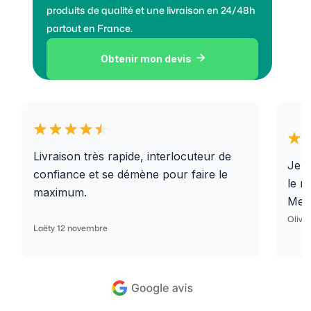
produits de qualité et une livraison en 24/48h
partout en France.
Obtenir mon devis

Livraison très rapide, interlocuteur de
Je r
confiance et se démène pour faire le
le r
maximum.
Merc
Olivi
Laëty 12 novembre