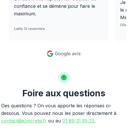
Je r
confiance et se démène pour faire le
le r
maximum.
Merc
Olivi
Laëty 12 novembre
Foire aux questions
Des questions ? On vous apporte les réponses ci-
dessous. Vous pouvez nous les poser directement à
contact@koncrete.fr
ou au
01 89 31 85 23
.