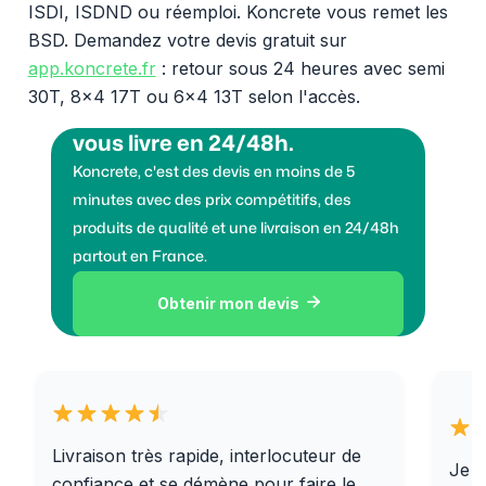
ISDI, ISDND ou réemploi. Koncrete vous remet les
BSD. Demandez votre devis gratuit sur
app.koncrete.fr
: retour sous 24 heures avec semi
30T, 8x4 17T ou 6x4 13T selon l'accès.
Vous voulez des granulats on
vous livre en 24/48h.
Koncrete, c'est des devis en moins de 5
minutes avec des prix compétitifs, des
produits de qualité et une livraison en 24/48h
partout en France.
Obtenir mon devis

Livraison très rapide, interlocuteur de
Je r
confiance et se démène pour faire le