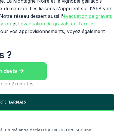
e. La Montagne Noire et le vignoble gaillacois
x du camion. Les liaisons s'appuient sur l'A68 vers
Notre réseau dessert aussi l'
évacuation de gravats
eyron
et l'
évacuation de gravats en Tarn-et-
. Pour vos approvisionnements, voyez également
s ?

n devis
te en 2 minutes
RTE TARNAIS
rté, un mélange déclassé à 180-300 €/t. Sur une