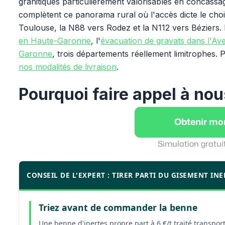
granitiques particulièrement valorisables en concassag
complètent ce panorama rural où l'accès dicte le choi
Toulouse, la N88 vers Rodez et la N112 vers Béziers. 
en Haute-Garonne
, l'
évacuation de gravats dans l'Av
Garonne
, trois départements réellement limitrophes
nos modalités de livraison
.
Pourquoi faire appel à nou
Obtenir mo
Simulation gratui
CONSEIL DE L'EXPERT : TIRER PARTI DU GISEMENT INE
Triez avant de commander la benne
Une benne d'inertes propre part à 6 €/t traité transpo