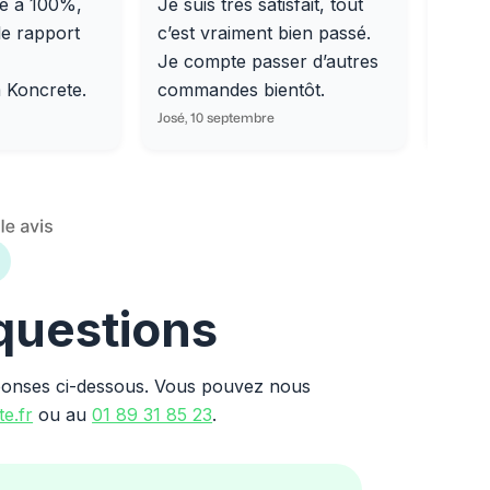
e à 100%,
Je suis très satisfait, tout
Livra
le rapport
c’est vraiment bien passé.
0/31,
Je compte passer d’autres
dalle
m Koncrete.
commandes bientôt.
parfa
José, 10 septembre
Ondine
 questions
ponses ci-dessous. Vous pouvez nous
e.fr
ou au
01 89 31 85 23
.