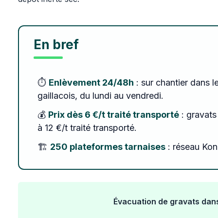
En bref
⏱️
Enlèvement 24/48h
: sur chantier dans l
gaillacois, du lundi au vendredi.
💰
Prix dès 6 €/t traité transporté
: gravats 
à 12 €/t traité transporté.
🏗️
250 plateformes tarnaises
: réseau Konc
Évacuation de gravats dans