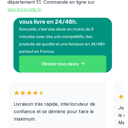
département 51. Commande en ligne sur
app.koncrete.fr
.
Vous voulez des granulats on
vous livre en 24/48h.
Koncrete, c'est des devis en moins de 5
minutes avec des prix compétitifs, des
produits de qualité et une livraison en 24/48h
partout en France.
Obtenir mon devis

Livraison très rapide, interlocuteur de
Je r
confiance et se démène pour faire le
le r
maximum.
Merc