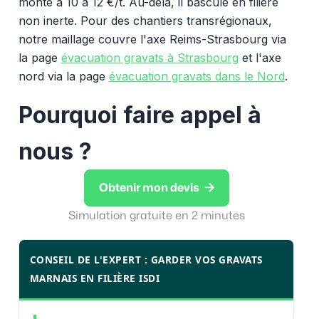
monte à 10 à 12 €/t. Au-delà, il bascule en filière
non inerte. Pour des chantiers transrégionaux,
notre maillage couvre l'axe Reims-Strasbourg via
la page
évacuation gravats à Strasbourg
et l'axe
nord via la page
évacuation gravats dans le Nord
.
Pourquoi faire appel à
nous ?

Obtenir mon devis
Simulation gratuite en 2 minutes
CONSEIL DE L'EXPERT : GARDER VOS GRAVATS
MARNAIS EN FILIÈRE ISDI