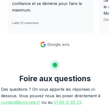
Je r
confiance et se démène pour faire le
le r
maximum.
Merc
Olivi
Laëty 12 novembre
Foire aux questions
Des questions ? On vous apporte les réponses ci-
dessous. Vous pouvez nous les poser directement à
contact@koncrete.fr
ou au
01 89 31 85 23
.