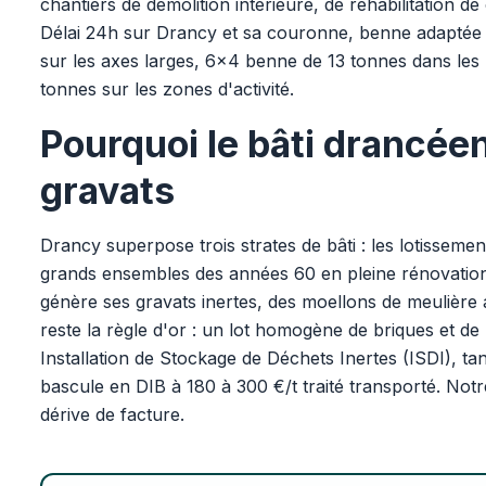
chantiers de démolition intérieure, de réhabilitation d
Délai 24h sur Drancy et sa couronne, benne adapté
sur les axes larges, 6x4 benne de 13 tonnes dans les
tonnes sur les zones d'activité.
Pourquoi le bâti drancéen
gravats
Drancy superpose trois strates de bâti : les lotisseme
grands ensembles des années 60 en pleine rénovation, 
génère ses gravats inertes, des moellons de meulière a
reste la règle d'or : un lot homogène de briques et de
Installation de Stockage de Déchets Inertes (ISDI), ta
bascule en DIB à 180 à 300 €/t traité transporté. Notre
dérive de facture.