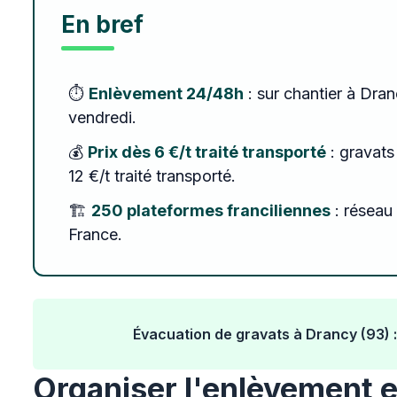
En bref
⏱️
Enlèvement 24/48h
: sur chantier à Dran
vendredi.
💰
Prix dès 6 €/t traité transporté
: gravats 
12 €/t traité transporté.
🏗️
250 plateformes franciliennes
: réseau 
France.
Évacuation de gravats à Drancy (93)
Organiser l'enlèvement 