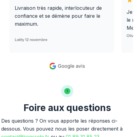
Livraison très rapide, interlocuteur de
Je r
confiance et se démène pour faire le
le r
maximum.
Merc
Olivi
Laëty 12 novembre
Foire aux questions
Des questions ? On vous apporte les réponses ci-
dessous. Vous pouvez nous les poser directement à
contact@koncrete.fr
ou au
01 89 31 85 23
.