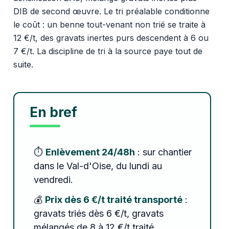
DIB de second œuvre. Le tri préalable conditionne
le coût : un benne tout-venant non trié se traite à
12 €/t, des gravats inertes purs descendent à 6 ou
7 €/t. La discipline de tri à la source paye tout de
suite.
En bref
⏱️
Enlèvement 24/48h
: sur chantier
dans le Val-d'Oise, du lundi au
vendredi.
💰
Prix dès 6 €/t traité transporté
:
gravats triés dès 6 €/t, gravats
mélangés de 8 à 12 €/t traité