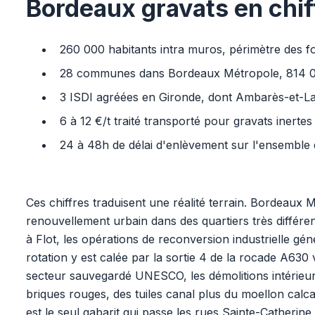
Bordeaux gravats en chif
260 000 habitants intra muros, périmètre des fo
28 communes dans Bordeaux Métropole, 814 000
3 ISDI agréées en Gironde, dont Ambarès-et-La
6 à 12 €/t traité transporté pour gravats inertes 
24 à 48h de délai d'enlèvement sur l'ensemble 
Ces chiffres traduisent une réalité terrain. Bordeaux
renouvellement urbain dans des quartiers très différe
à Flot, les opérations de reconversion industrielle gé
rotation y est calée par la sortie 4 de la rocade A63
secteur sauvegardé UNESCO, les démolitions intérieur
briques rouges, des tuiles canal plus du moellon calca
est le seul gabarit qui passe les rues Sainte-Catheri