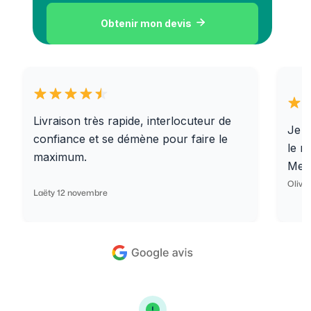
Obtenir mon devis

Livraison très rapide, interlocuteur de
Je r
confiance et se démène pour faire le
le r
maximum.
Merc
Olivi
Laëty 12 novembre