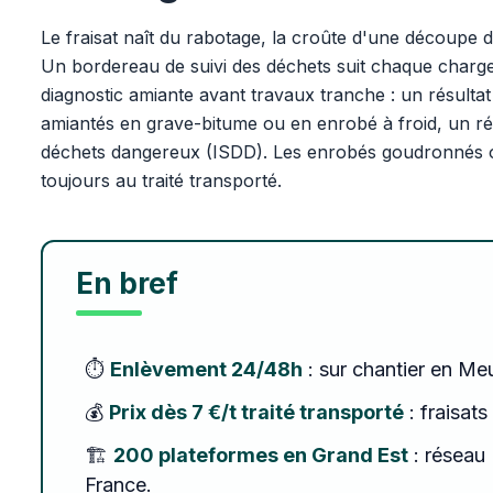
Le fraisat naît du rabotage, la croûte d'une découpe 
Un bordereau de suivi des déchets suit chaque charg
diagnostic amiante avant travaux tranche : un résultat 
amiantés en grave-bitume ou en enrobé à froid, un rés
déchets dangereux (ISDD). Les enrobés goudronnés ou
toujours au traité transporté.
En bref
⏱️
Enlèvement 24/48h
: sur chantier en Me
💰
Prix dès 7 €/t traité transporté
: fraisats
🏗️
200 plateformes en Grand Est
: réseau 
France.