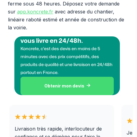
ferme sous 48 heures. Déposez votre demande
sur
app.koncrete.fr
avec adresse du chantier,
linéaire raboté estimé et année de construction de
la voirie.
Vous voulez des granulats on
vous livre en 24/48h.
Koncrete, c'est des devis en moins de 5
minutes avec des prix compétitifs, des
produits de qualité et une livraison en 24/48h
partout en France.
Obtenir mon devis

Livraison très rapide, interlocuteur de
Je r
confiance et se démène pour faire le